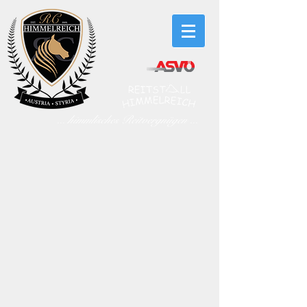
... himmlisches Reitvergnügen ...