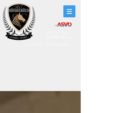
... himmlisches Reitvergnügen ...