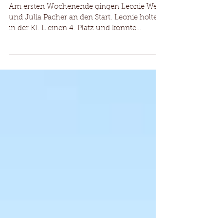
Stückler St. Margarethen
25.-27.09. und 02.-04.10.2020
Am ersten Wochenende gingen Leonie Weiß
und Julia Pacher an den Start. Leonie holte
in der Kl. L einen 4. Platz und konnte
insgesamt...