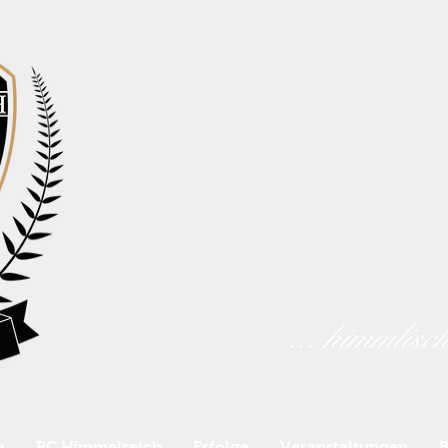
... himmlisc
e
RC Himmelreich
Erfolge
Veranstaltungen
B