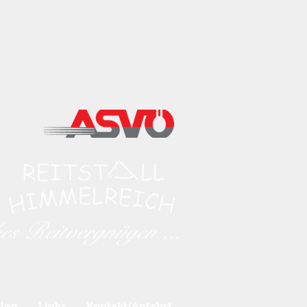
hes Reitvergnügen ...
log
Links
Kontakt/Anfahrt