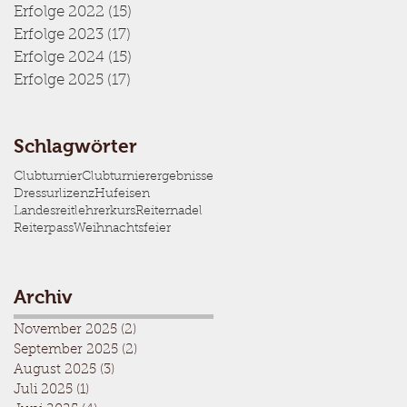
Erfolge 2022
(15)
15 Beiträge
Erfolge 2023
(17)
17 Beiträge
Erfolge 2024
(15)
15 Beiträge
Erfolge 2025
(17)
17 Beiträge
Schlagwörter
Clubturnier
Clubturnierergebnisse
Dressurlizenz
Hufeisen
Landesreitlehrerkurs
Reiternadel
Reiterpass
Weihnachtsfeier
Archiv
November 2025
(2)
2 Beiträge
September 2025
(2)
2 Beiträge
August 2025
(3)
3 Beiträge
Juli 2025
(1)
1 Beitrag