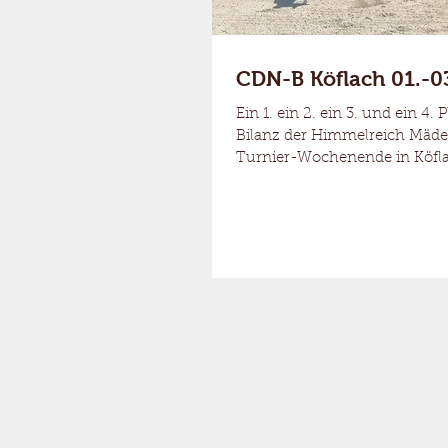
CDN-B Köflach 01.-0
Ein 1. ein 2. ein 3. und ein 4. P
Bilanz der Himmelreich Mäde
Turnier-Wochenende in Köfl
Foscht und Amigo...