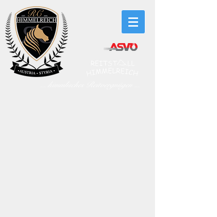
... himmlisches Reitvergnügen ...