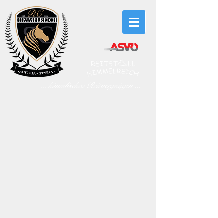
... himmlisches Reitvergnügen ...