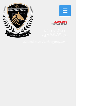
... himmlisches Reitvergnügen ...