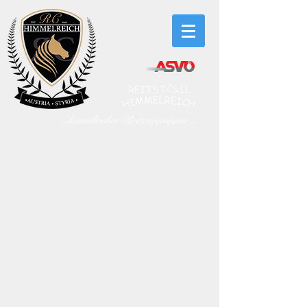
... himmlisches Reitvergnügen ...