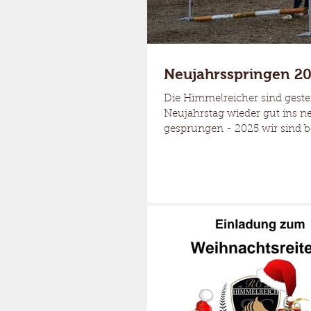
Neujahrsspringen 2
Die Himmelreicher sind gest
Neujahrstag wieder gut ins n
gesprungen - 2025 wir sind be
Gabi Wagner - vielen...