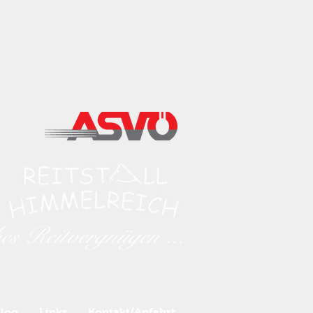
hes Reitvergnügen ...
log
Links
Kontakt/Anfahrt