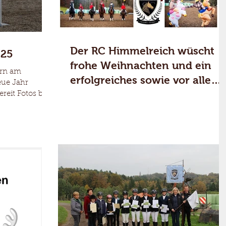
Der RC Himmelreich wüscht
025
frohe Weihnachten und ein
ern am
erfolgreiches sowie vor allem
eue Jahr
gesundes neues Jahr 2025
reit Fotos by