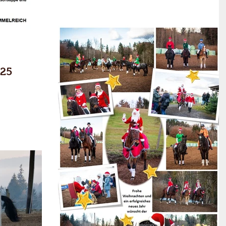
gekommen sind und diese Feier mit uns zu
einem wirklich unvergesslichen Fest
gemacht haben und ein besonderes
Dankeschön an den STPS, vertreten durch
Vizepräsidentin Barbara Lechner sowie an
den ASVÖ, vertreten durch Wolfgang Pach
025
für die netten Worte und Ehrungen die
unserer Feier einen wirklichen würdigen
Rahm