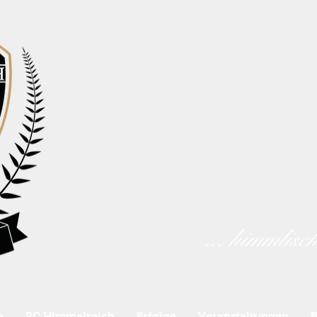
... himmlisc
e
RC Himmelreich
Erfolge
Veranstaltungen
B