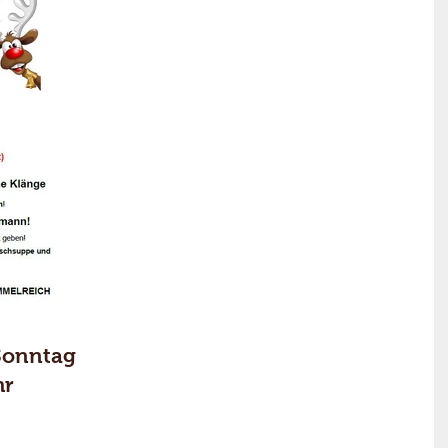
Sonntag
hr