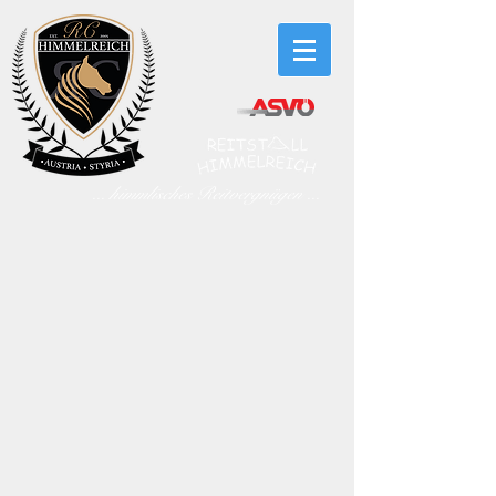
... himmlisches Reitvergnügen ...