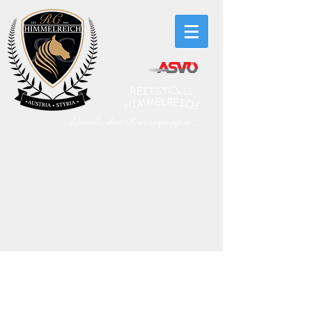
... himmlisches Reitvergnügen ...