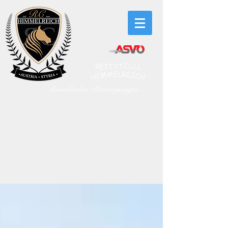
... himmlisches Reitvergnügen ...