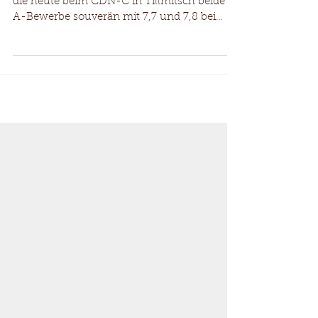
CDN-C Tillmitsch 10.06.2018
Herzliche Gratulation an Chiara und Amigo,
die heute beim CDN-C in Tillmitsch beide
A-Bewerbe souverän mit 7,7 und 7,8 bei
einem...