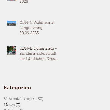
2025
CDN-C Waldheimat
Langenwang
20.09.2025
CDN-B Sighartstein -
Bundesmeisterschaft
der Ländlichen Dressur
05.-07.09.2025
Kategorien
Veranstaltungen
(30)
30 Beiträge
News
(3)
3 Beiträge