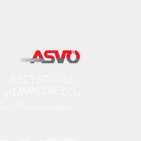
hes Reitvergnügen ...
log
Links
Kontakt/Anfahrt