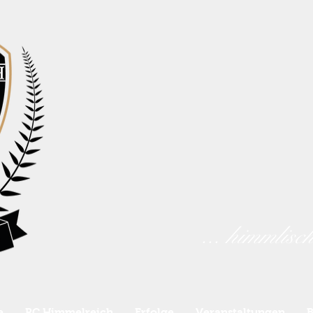
... himmlisc
e
RC Himmelreich
Erfolge
Veranstaltungen
B