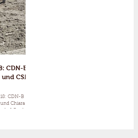
8: CDN-B
B und CSN-
018: CDN-B
a und Chiara
eils 2 Punkte